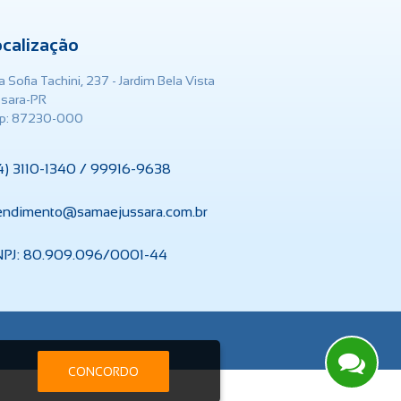
ocalização
 Sofia Tachini, 237 - Jardim Bela Vista
ssara-PR
p: 87230-000
4) 3110-1340 / 99916-9638
endimento@samaejussara.com.br
PJ: 80.909.096/0001-44
Serviços On-line
br
CONCORDO