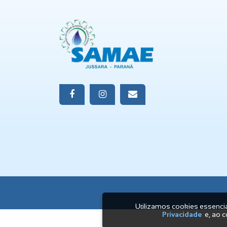
Comercial/Plantão:
(44) 3110-1340 
Utilizamos cookies essenci
Privacidade
e, ao c