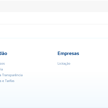
dão
Empresas
sos
Licitação
ia
da Transparência
s e Tarifas