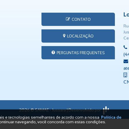
L
CONTATO
Rua
Ju
LOCALIZAÇÃO
Ce
PERGUNTAS FREQUENTES
(4
at
CN
/ 99916-9638
E-mail:
2026 © SAMAE - Jussara | Desenvolvido por
atendimento@samaejussara.com.
ais e tecnologias semelhantes de acordo com a nossa
Política de
ontinuar navegando, você concorda com estas condições.