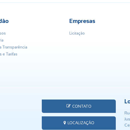
dão
Empresas
sos
Licitação
ia
da Transparência
s e Tarifas
L
CONTATO
Rua
Ju
LOCALIZAÇÃO
Ce